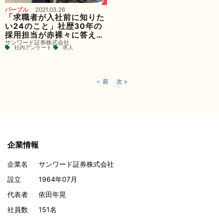
パープル
2021.03.26
「求職者が入社前に知りた
い24のこと」社歴30年の
採用担当が赤裸々に答えま
サンワード証券株式会社
した【サンワード証券
社内アンケート
求人
(株)】
＜ 前
次 >
企業情報
企業名
サンワード証券株式会社
設立
1964年07月
代表者
依田年晃
社員数
151名